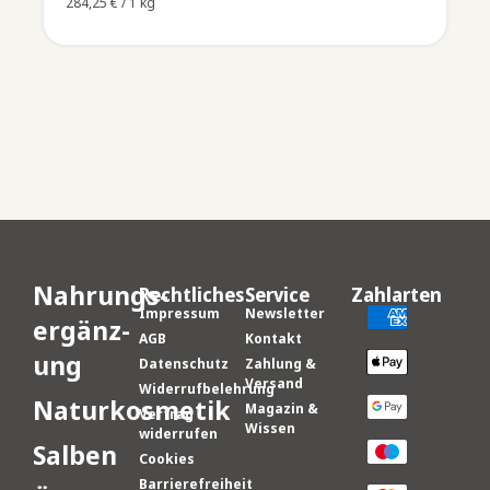
284,25
€
/ 1 kg
Nahrungs­
Rechtliches
Service
Zahlarten
Impressum
Newsletter
er­gänz­
AGB
Kontakt
ung
Datenschutz
Zahlung &
Versand
Widerrufbelehrung
Naturkosmetik
Magazin &
Vertrag
Wissen
widerrufen
Salben
Cookies
Barrierefreiheit