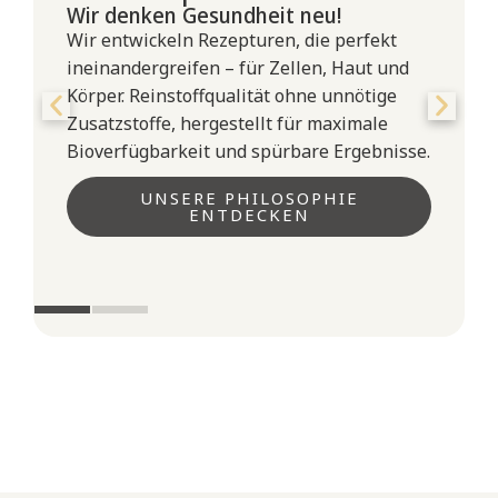
Schreibe die erste Bewertung für
Wir denken Gesundheit neu!
Wir entwickeln Rezepturen, die perfekt
„Lactoferrin Forte mit Vitamin C“
ineinandergreifen – für Zellen, Haut und
Du musst
angemeldet
sein, um eine Rezension
Körper. Reinstoffqualität ohne unnötige
veröffentlichen zu können.
Zusatzstoffe, hergestellt für maximale
Bioverfügbarkeit und spürbare Ergebnisse.
UNSERE PHILOSOPHIE
ENTDECKEN