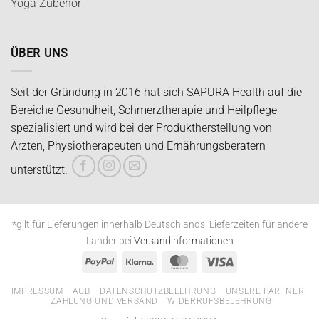
Yoga Zubehör
ÜBER UNS
Seit der Gründung in 2016 hat sich SAPURA Health auf die
Bereiche Gesundheit, Schmerztherapie und Heilpflege
spezialisiert und wird bei der Produktherstellung von
Ärzten, Physiotherapeuten und Ernährungsberatern
unterstützt.
*gilt für Lieferungen innerhalb Deutschlands, Lieferzeiten für andere
Länder bei
Versandinformationen
PayPal
Klarna
MasterCard
Visa
IMPRESSUM
AGB
DATENSCHUTZBELEHRUNG
UNSERE PARTNER
ZAHLUNG UND VERSAND
WIDERRUFSBELEHRUNG