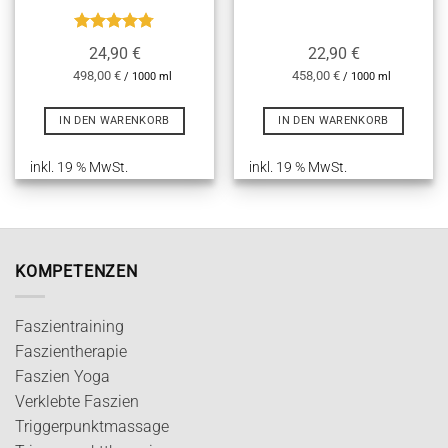
Bewertet
24,90
€
22,90
€
mit
4.75
498,00
€
458,00
€
von 5
/
1000
ml
/
1000
ml
IN DEN WARENKORB
IN DEN WARENKORB
inkl. 19 % MwSt.
inkl. 19 % MwSt.
KOMPETENZEN
Faszientraining
Faszientherapie
Faszien Yoga
Verklebte Faszien
Triggerpunktmassage