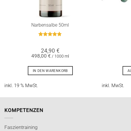
Narbensalbe 50ml
Bewertet
mit
4.75
24,90
€
von 5
498,00
€
/
1000
ml
IN DEN WARENKORB
A
inkl. 19 % MwSt.
inkl. MwSt.
KOMPETENZEN
Faszientraining