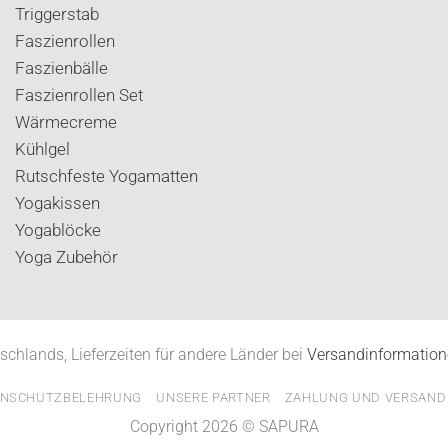
können
Triggerstab
auf
Faszienrollen
der
Faszienbälle
Produktseite
Faszienrollen Set
gewählt
Wärmecreme
werden
Kühlgel
Rutschfeste Yogamatten
Yogakissen
Yogablöcke
Yoga Zubehör
tschlands, Lieferzeiten für andere Länder bei
Versandinformatio
ENSCHUTZBELEHRUNG
UNSERE PARTNER
ZAHLUNG UND VERSAND
Copyright 2026 © SAPURA