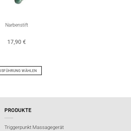
Narbenstift
17,90
€
USFÜHRUNG WÄHLEN
Dieses
Produkt
weist
mehrere
Varianten
PRODUKTE
auf.
Die
Triggerpunkt Massagegerät
Optionen