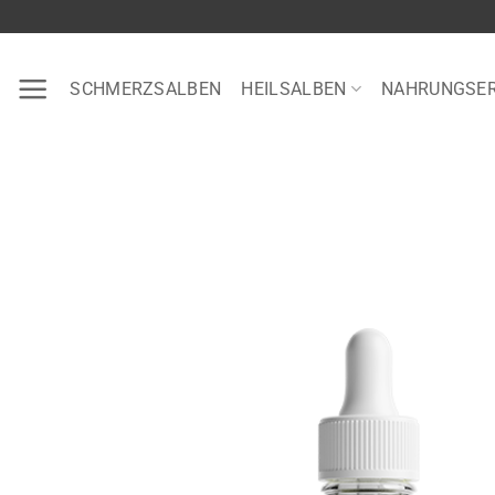
Zum
Inhalt
springen
SCHMERZSALBEN
HEILSALBEN
NAHRUNGSE