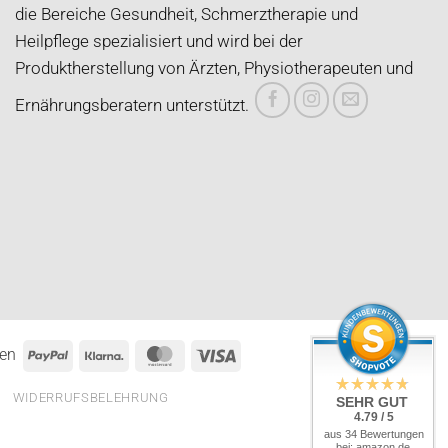
die Bereiche Gesundheit, Schmerztherapie und
Heilpflege spezialisiert und wird bei der
Produktherstellung von Ärzten, Physiotherapeuten und
Ernährungsberatern unterstützt.
PayPal
Klarna
MasterCard
Visa
nen
WIDERRUFSBELEHRUNG
SEHR GUT
4.79 / 5
aus 34 Bewertungen
bei: amazon.de,