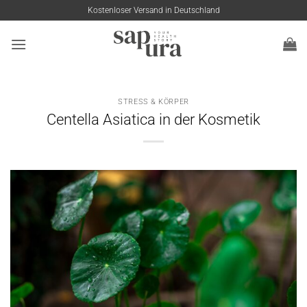
Zum
Kostenloser Versand in Deutschland
Inhalt
springen
STRESS & KÖRPER
Centella Asiatica in der Kosmetik