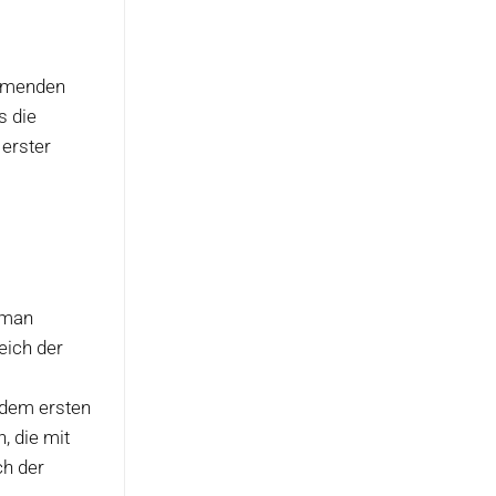
ehmenden
s die
 erster
t man
eich der
 dem ersten
, die mit
h der