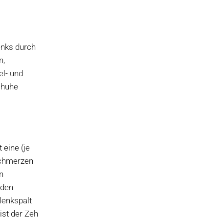
enks durch
n,
el- und
chuhe
 eine (je
Schmerzen
n
 den
lenkspalt
ist der Zeh