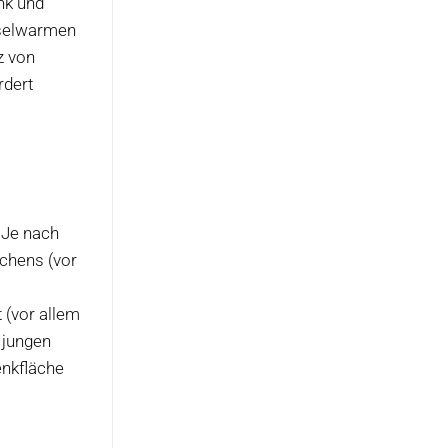
nk und
hselwarmen
z von
rdert
 Je nach
chens (vor
 (vor allem
 jungen
enkfläche