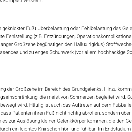
 komplett versteift.
en geknickter Fuß) Überbelastung oder Fehlbelastung des Gel
e Fehlstellung (z.B. Entzündungen, Operationskomplikatione
langer Großzehe begünstigen den Hallux rigidus) Stoffwechs
sendes und zu enges Schuhwerk (vor allem hochhackige S
lung der Großzehe im Bereich des Grundgelenks. Hinzu kommt
seinschränkung, die meist von Schmerzen begleitet wird. 
bewegt wird. Häufig ist auch das Auftreten auf dem Fußballe
dass Patienten ihren Fuß nicht richtig abrollen, sondern über
n es zur Auslösung kleiner Gelenkkörper kommen, die den Ge
rch ein leichtes Knirschen hör- und fühlbar. Im Endstadium 