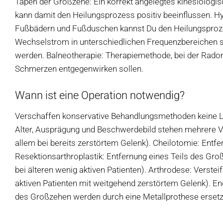
Tapen der Großzehe: Ein korrekt angelegtes kinesiologisc
kann damit den Heilungsprozess positiv beeinflussen.
Fußbädern und Fußduschen kannst Du den Heilungsprozes
Wechselstrom in unterschiedlichen Frequenzbereichen so
werden. Balneotherapie: Therapiemethode, bei der Rad
Schmerzen entgegenwirken sollen.
Wann ist eine Operation notwendig?
Verschaffen konservative Behandlungsmethoden keine Lin
Alter, Ausprägung und Beschwerdebild stehen mehrere V
allem bei bereits zerstörtem Gelenk). Cheilotomie: Ent
Resektionsarthroplastik: Entfernung eines Teils des Gro
bei älteren wenig aktiven Patienten). Arthrodese: Verste
aktiven Patienten mit weitgehend zerstörtem Gelenk). E
des Großzehen werden durch eine Metallprothese ersetz