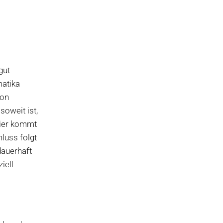
gut
matika
ion
soweit ist,
Hier kommt
hluss folgt
dauerhaft
iell