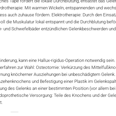
hes Tape fördert die lokale Durchblutung, entlastet das Gele
 Hydrotherapie: Mit warmen Wickeln, entspannenden und wec
s auch zuhause fördern. Elektrotherapie: Durch den Einsat
ll die Muskulatur lokal entspannt und die Durchblutung befö
on- und Schwefelbäder entzündlichen Gelenkbeschwerden und
derung, kann eine Hallux-rigidus-Operation notwendig sein.
erfahren zur Wahl: Osteotomie: Verkürzung des Mittelfußkno
fernung knöcherner Ausziehungen bei unbeschädigtem Gelenk.
ßzehenknochens und Befestigung einer Plastik im Gelenkspalt
ifung des Gelenks an einer bestimmten Position (vor allem bei
ndoprothetische Versorgung: Teile des Knochens und der Gel
t.