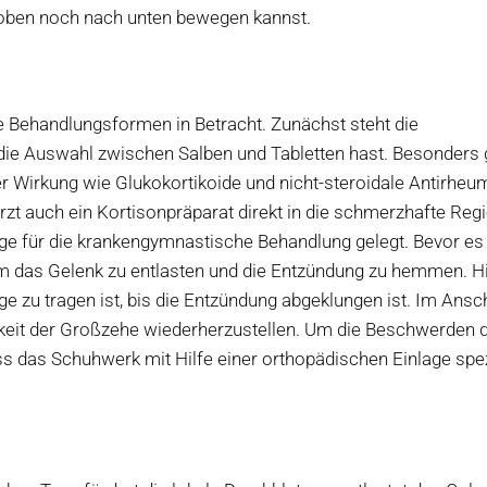
 oben noch nach unten bewegen kannst.
ehandlungsformen in Betracht. Zunächst steht die
ie Auswahl zwischen Salben und Tabletten hast. Besonders 
Wirkung wie Glukokortikoide und nicht-steroidale Antirheu
zt auch ein Kortisonpräparat direkt in die schmerzhafte Reg
e für die krankengymnastische Behandlung gelegt. Bevor es 
um das Gelenk zu entlasten und die Entzündung zu hemmen. 
ge zu tragen ist, bis die Entzündung abgeklungen ist. Im Ansc
eit der Großzehe wiederherzustellen. Um die Beschwerden 
s das Schuhwerk mit Hilfe einer orthopädischen Einlage spez