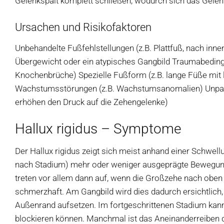
Gelenkspalt komplett schließen, wodurch sich das Gelenk
Ursachen und Risikofaktoren
Unbehandelte Fußfehlstellungen (z.B. Plattfuß, nach inn
Übergewicht oder ein atypisches Gangbild Traumabedingt
Knochenbrüche) Spezielle Fußform (z.B. lange Füße mit 
Wachstumsstörungen (z.B. Wachstumsanomalien) Unpas
erhöhen den Druck auf die Zehengelenke)
Hallux rigidus – Symptome
Der Hallux rigidus zeigt sich meist anhand einer Schwel
nach Stadium) mehr oder weniger ausgeprägte Bewegung
treten vor allem dann auf, wenn die Großzehe nach oben 
schmerzhaft. Am Gangbild wird dies dadurch ersichtlich, 
Außenrand aufsetzen. Im fortgeschrittenen Stadium kan
blockieren können. Manchmal ist das Aneinanderreiben du