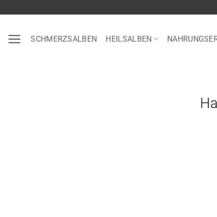
Zum
Inhalt
springen
SCHMERZSALBEN
HEILSALBEN
NAHRUNGSE
Ha