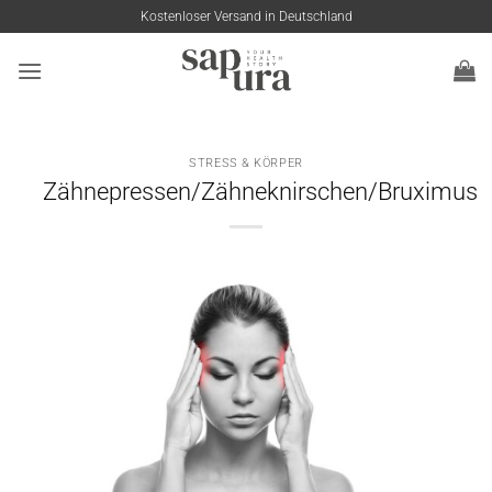
Zum
Kostenloser Versand in Deutschland
Inhalt
springen
STRESS & KÖRPER
Zähnepressen/Zähneknirschen/Bruximus