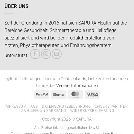
ÜBER UNS
Seit der Gründung in 2016 hat sich SAPURA Health auf die
Bereiche Gesundheit, Schmerztherapie und Heilpflege
spezialisiert und wird bei der Produktherstellung von
Ärzten, Physiotherapeuten und Ernährungsberatern
unterstützt.
*gilt für Lieferungen innerhalb Deutschlands, Lieferzeiten für andere
Länder bei
Versandinformationen
PayPal
Klarna
MasterCard
Visa
IMPRESSUM
AGB
DATENSCHUTZBELEHRUNG
UNSERE PARTNER
ZAHLUNG UND VERSAND
WIDERRUFSBELEHRUNG
Copyright 2026 © SAPURA
Alle Preise inkl. der gesetzlichen MwSt.
Die durchgestrichenen Preise entsprechen dem bisherigen Preis in